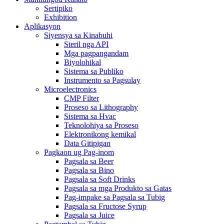
Sertipiko
Exhibition
Aplikasyon
Siyensya sa Kinabuhi
Steril nga API
Mga pagpangandam
Biyolohikal
Sistema sa Publiko
Instrumento sa Pagsulay
Microelectronics
CMP Filter
Proseso sa Lithography
Sistema sa Hvac
Teknolohiya sa Proseso
Elektronikong kemikal
Data Gitipigan
Pagkaon ug Pag-inom
Pagsala sa Beer
Pagsala sa Bino
Pagsala sa Soft Drinks
Pagsala sa mga Produkto sa Gatas
Pag-impake sa Pagsala sa Tubig
Pagsala sa Fructose Syrup
Pagsala sa Juice