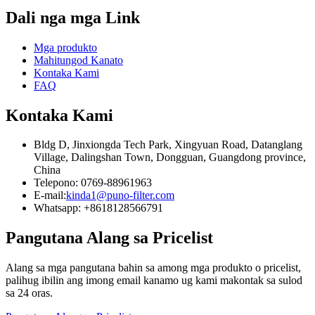
Dali nga mga Link
Mga produkto
Mahitungod Kanato
Kontaka Kami
FAQ
Kontaka Kami
Bldg D, Jinxiongda Tech Park, Xingyuan Road, Datanglang
Village, Dalingshan Town, Dongguan, Guangdong province,
China
Telepono: 0769-88961963
E-mail:
kinda1@puno-filter.com
Whatsapp: +8618128566791
Pangutana Alang sa Pricelist
Alang sa mga pangutana bahin sa among mga produkto o pricelist,
palihug ibilin ang imong email kanamo ug kami makontak sa sulod
sa 24 oras.