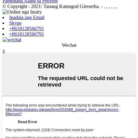
Pangutana Alang sa Pricelist
© Copyright - 2021: Tanang Katungod Gireserba.
- , , , , , ,
Ipadala ang Email
Skype
+8618128566791
+8618128566791
Wechat
x