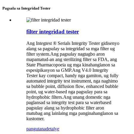
Pagsala sa Integridad Tester
filter integridad tester
Ang Integtest ® Serials Integrity Tester gidisenyo
alang sa pagsulay sa integridad sa mga filter ug
filter system.Ang pagsulay nagtagbo aron
mapamatud-an ang sterilizing filter sa FDA, ang
State Pharmacopoeia ug mga kinahanglanon sa
espesipikasyon sa GMP.Ang V4.0 Integrity
Tester kay compact, handy nga gamiton, ug fully
automated integrity test instrument, nga naghimo
sa bubble point, diffusion flow, enhanced bubble
point, ug water-based nga pagsulay para sa
hydrophobic filters.Ang unang domestic nga
paglansad sa integrity test para sa waterbased
pagsulay alang sa hydrophobic filter aron
matubag ang lainlaing mga panginahanglanon sa
kustomer.
pangutana
detalye