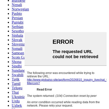
Burmese
Nepali
Norwegian
Pashto
Persian
Punjabi
Serbian
Sesotho
Sinhala
Slovak
Slovenian
Somali
Samoan
Scots Gaelic
Shona
Sindhi
Sundanese
Swahili
Tajik
Tamil
Telugu
Thai
Ukrainian
Urdu
Uzbek