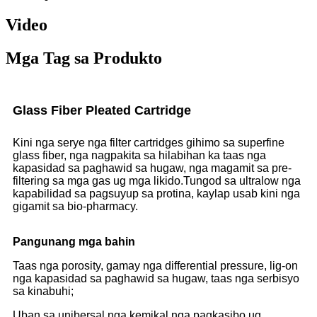
Video
Mga Tag sa Produkto
Glass Fiber Pleated Cartridge
Kini nga serye nga filter cartridges gihimo sa superfine
glass fiber, nga nagpakita sa hilabihan ka taas nga
kapasidad sa paghawid sa hugaw, nga magamit sa pre-
filtering sa mga gas ug mga likido.Tungod sa ultralow nga
kapabilidad sa pagsuyup sa protina, kaylap usab kini nga
gigamit sa bio-pharmacy.
Pangunang mga bahin
Taas nga porosity, gamay nga differential pressure, lig-on
nga kapasidad sa paghawid sa hugaw, taas nga serbisyo
sa kinabuhi;
Uban sa unibersal nga kemikal nga pagkasibo ug