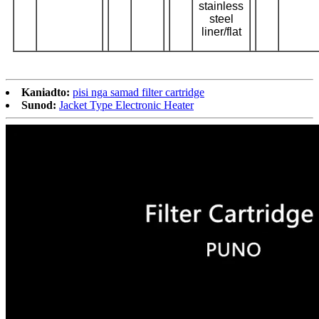
stainless
steel
liner/flat
Kaniadto:
pisi nga samad filter cartridge
Sunod:
Jacket Type Electronic Heater