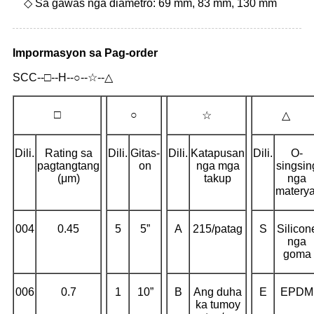
◇ Sa gawas nga diametro: 69 mm, 83 mm, 130 mm
Impormasyon sa Pag-order
SCC--□--H--○--☆--△
□
○
☆
△
Dili.
Rating sa
Dili.
Gitas-
Dili.
Katapusan
Dili.
O-
pagtangtang
on
nga mga
singsin
(μm)
takup
nga
materya
004
0.45
5
5”
A
215/patag
S
Silicon
nga
goma
006
0.7
1
10”
B
Ang duha
E
EPDM
ka tumoy