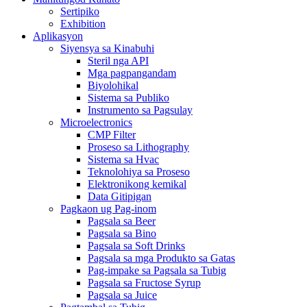
Sertipiko
Exhibition
Aplikasyon
Siyensya sa Kinabuhi
Steril nga API
Mga pagpangandam
Biyolohikal
Sistema sa Publiko
Instrumento sa Pagsulay
Microelectronics
CMP Filter
Proseso sa Lithography
Sistema sa Hvac
Teknolohiya sa Proseso
Elektronikong kemikal
Data Gitipigan
Pagkaon ug Pag-inom
Pagsala sa Beer
Pagsala sa Bino
Pagsala sa Soft Drinks
Pagsala sa mga Produkto sa Gatas
Pag-impake sa Pagsala sa Tubig
Pagsala sa Fructose Syrup
Pagsala sa Juice