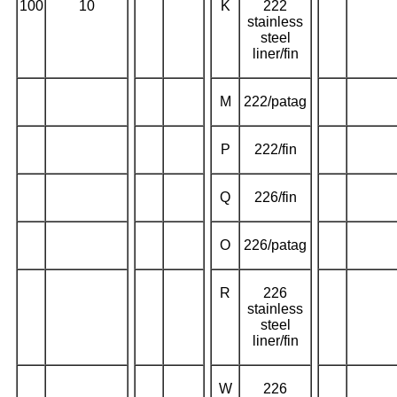
100
10
K
222
stainless
steel
liner/fin
M
222/patag
P
222/fin
Q
226/fin
O
226/patag
R
226
stainless
steel
liner/fin
W
226