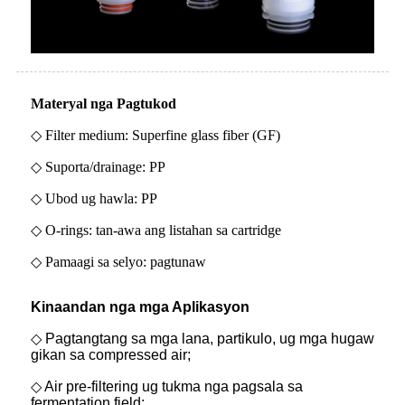
Materyal nga Pagtukod
◇ Filter medium: Superfine glass fiber (GF)
◇ Suporta/drainage: PP
◇ Ubod ug hawla: PP
◇ O-rings: tan-awa ang listahan sa cartridge
◇ Pamaagi sa selyo: pagtunaw
Kinaandan nga mga Aplikasyon
◇ Pagtangtang sa mga lana, partikulo, ug mga hugaw
gikan sa compressed air;
◇ Air pre-filtering ug tukma nga pagsala sa
fermentation field;