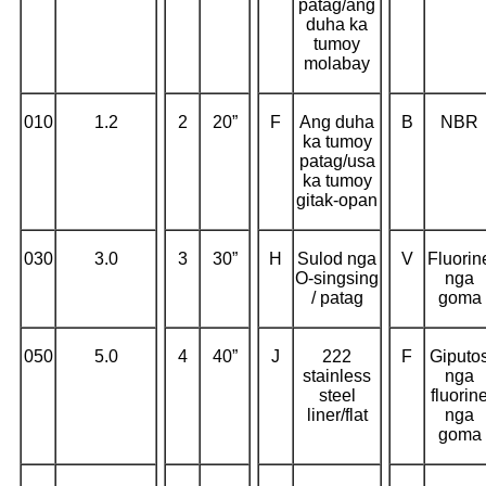
patag/ang
duha ka
tumoy
molabay
010
1.2
2
20”
F
Ang duha
B
NBR
ka tumoy
patag/usa
ka tumoy
gitak-opan
030
3.0
3
30”
H
Sulod nga
V
Fluorin
O-singsing
nga
/ patag
goma
050
5.0
4
40”
J
222
F
Giputo
stainless
nga
steel
fluorin
liner/flat
nga
goma