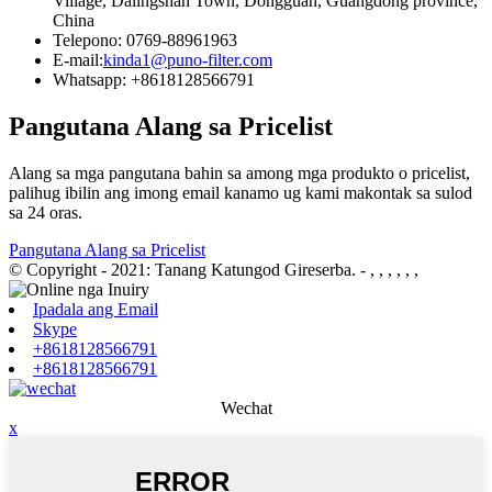
Village, Dalingshan Town, Dongguan, Guangdong province,
China
Telepono: 0769-88961963
E-mail:
kinda1@puno-filter.com
Whatsapp: +8618128566791
Pangutana Alang sa Pricelist
Alang sa mga pangutana bahin sa among mga produkto o pricelist,
palihug ibilin ang imong email kanamo ug kami makontak sa sulod
sa 24 oras.
Pangutana Alang sa Pricelist
© Copyright - 2021: Tanang Katungod Gireserba.
- , , , , , ,
Ipadala ang Email
Skype
+8618128566791
+8618128566791
Wechat
x