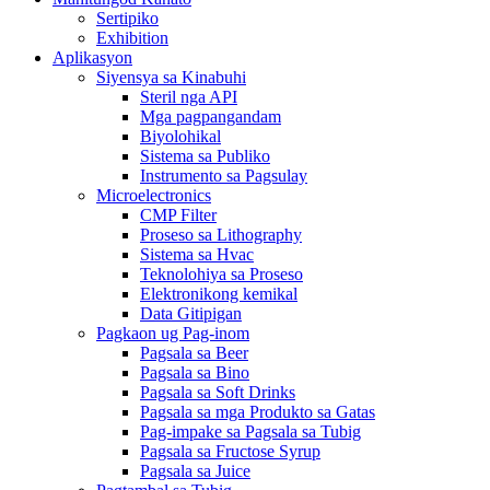
Sertipiko
Exhibition
Aplikasyon
Siyensya sa Kinabuhi
Steril nga API
Mga pagpangandam
Biyolohikal
Sistema sa Publiko
Instrumento sa Pagsulay
Microelectronics
CMP Filter
Proseso sa Lithography
Sistema sa Hvac
Teknolohiya sa Proseso
Elektronikong kemikal
Data Gitipigan
Pagkaon ug Pag-inom
Pagsala sa Beer
Pagsala sa Bino
Pagsala sa Soft Drinks
Pagsala sa mga Produkto sa Gatas
Pag-impake sa Pagsala sa Tubig
Pagsala sa Fructose Syrup
Pagsala sa Juice