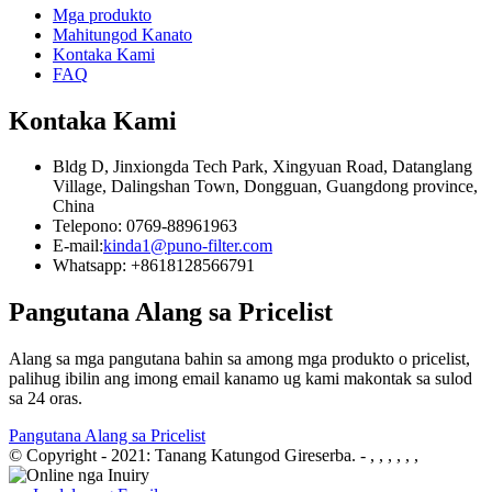
Mga produkto
Mahitungod Kanato
Kontaka Kami
FAQ
Kontaka Kami
Bldg D, Jinxiongda Tech Park, Xingyuan Road, Datanglang
Village, Dalingshan Town, Dongguan, Guangdong province,
China
Telepono: 0769-88961963
E-mail:
kinda1@puno-filter.com
Whatsapp: +8618128566791
Pangutana Alang sa Pricelist
Alang sa mga pangutana bahin sa among mga produkto o pricelist,
palihug ibilin ang imong email kanamo ug kami makontak sa sulod
sa 24 oras.
Pangutana Alang sa Pricelist
© Copyright - 2021: Tanang Katungod Gireserba.
- , , , , , ,