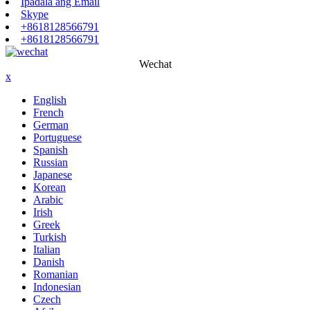
Ipadala ang Email
Skype
+8618128566791
+8618128566791
Wechat
x
English
French
German
Portuguese
Spanish
Russian
Japanese
Korean
Arabic
Irish
Greek
Turkish
Italian
Danish
Romanian
Indonesian
Czech