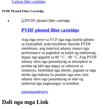
Carbon filter cartridge
PVDF Pleated Filter Cartridge
PVDF pleated filter cartridge
Ang mga serye sa YCF nga mga kartrid gihimo
sa hydrophilic polyvinylidene fluoride PVDF
membrane, ang materyal adunay maayo nga
performance sa pagbatok sa kainit ug mahimong
dugay nga gigamit sa 80 ° C - 90 ° C.Ang PVDF
adunay ubos nga pasundayag sa adsorption sa
protina ug labi nga angay sa solusyon sa
sustansya, biolohikal nga ahente, pagsala sa mga
sterile nga bakuna.Sa parehas nga oras, kini
adunay ubos nga pasundayag sa ulan ug
unibersal nga pagkaangay sa kemikal.
pangutana
detalye
Dali nga mga Link