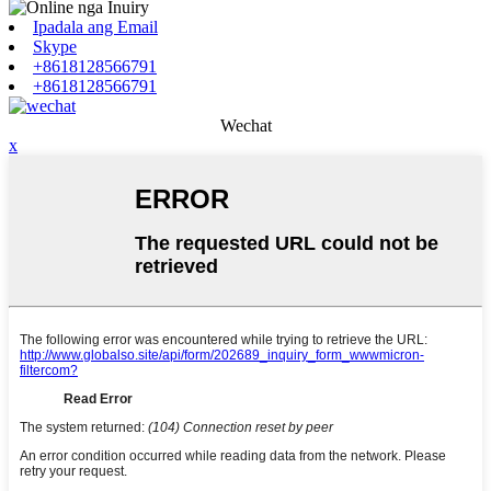
Ipadala ang Email
Skype
+8618128566791
+8618128566791
Wechat
x