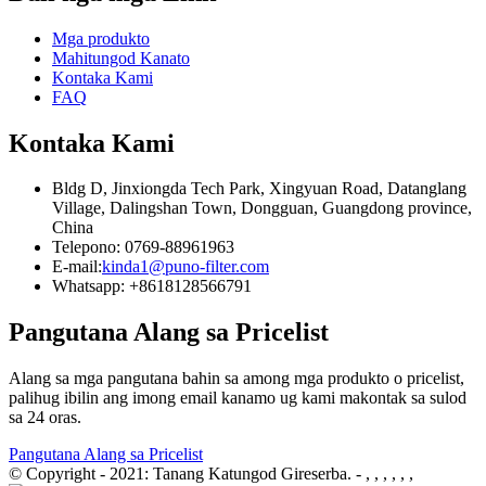
Mga produkto
Mahitungod Kanato
Kontaka Kami
FAQ
Kontaka Kami
Bldg D, Jinxiongda Tech Park, Xingyuan Road, Datanglang
Village, Dalingshan Town, Dongguan, Guangdong province,
China
Telepono: 0769-88961963
E-mail:
kinda1@puno-filter.com
Whatsapp: +8618128566791
Pangutana Alang sa Pricelist
Alang sa mga pangutana bahin sa among mga produkto o pricelist,
palihug ibilin ang imong email kanamo ug kami makontak sa sulod
sa 24 oras.
Pangutana Alang sa Pricelist
© Copyright - 2021: Tanang Katungod Gireserba.
- , , , , , ,