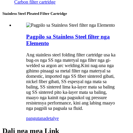
Carbon filter cartridge
Stainless Steel Pleated Filter Cartridge
Pagpilo sa Stainless Steel filter nga
Elemento
Ang stainless steel folding filter cartridge usa ka
bug-os nga SS nga materyal nga filter nga gi-
welded sa argon arc welding.Kini nag-una nga
gihimo pinaagi sa metal filter nga materyal sa
domestic, imported nga SS fiber sintered gibati,
nickel fiber gibati, SS espesyal nga mata sa
baling, SS sintered lima ka-layer mata sa baling
ug SS sintered pito ka-layer mata sa baling,
maayo nga kainit nga pagsukol ug pressure
resistensya performance, kini ang labing maayo
nga pagpili sa pagsala sa fluid.
pangutana
detalye
Dali nga mga Link