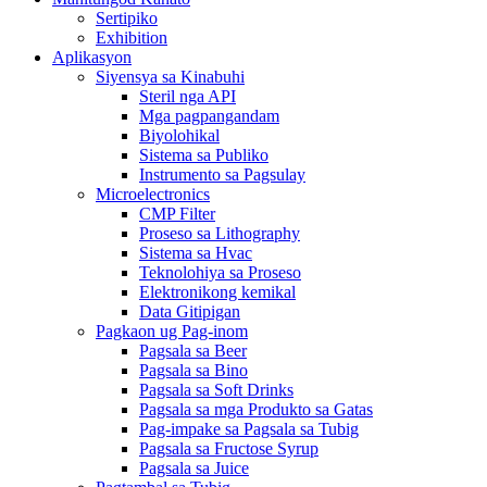
Sertipiko
Exhibition
Aplikasyon
Siyensya sa Kinabuhi
Steril nga API
Mga pagpangandam
Biyolohikal
Sistema sa Publiko
Instrumento sa Pagsulay
Microelectronics
CMP Filter
Proseso sa Lithography
Sistema sa Hvac
Teknolohiya sa Proseso
Elektronikong kemikal
Data Gitipigan
Pagkaon ug Pag-inom
Pagsala sa Beer
Pagsala sa Bino
Pagsala sa Soft Drinks
Pagsala sa mga Produkto sa Gatas
Pag-impake sa Pagsala sa Tubig
Pagsala sa Fructose Syrup
Pagsala sa Juice